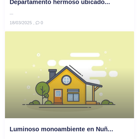
Departamento hermoso ubicado...
...
18/03/2025
,
0
Luminoso monoambiente en Nuñ...