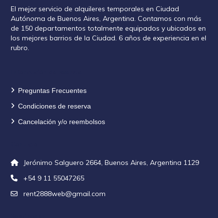
El mejor servicio de alquileres temporales en Ciudad
Autónoma de Buenos Aires, Argentina. Contamos con más
de 150 departamentos totalmente equipados y ubicados en
los mejores barrios de la Ciudad. 6 años de experiencia en el
rubro.
Información de reservas
Preguntas Frecuentes
Condiciones de reserva
Cancelación y/o reembolsos
Contacto
Jerónimo Salguero 2664, Buenos Aires, Argentina 1129
+54 9 11 55047265
rent2888web@gmail.com
Seguinos en