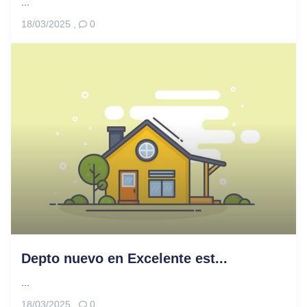
...
18/03/2025
,
0
Depto nuevo en Excelente est...
...
18/03/2025
,
0