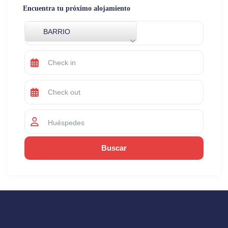
Encuentra tu próximo alojamiento
BARRIO
Huéspedes
Rent2888