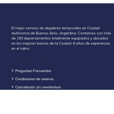
Rent2888
El mejor servicio de alquileres temporales en Ciudad
Autónoma de Buenos Aires, Argentina. Contamos con más
de 150 departamentos totalmente equipados y ubicados
en los mejores barrios de la Ciudad. 6 años de experiencia
en el rubro.
Información de reservas
Preguntas Frecuentes
Condiciones de reserva
Cancelación y/o reembolsos
©Rent 2888. Todos los derechos reservados