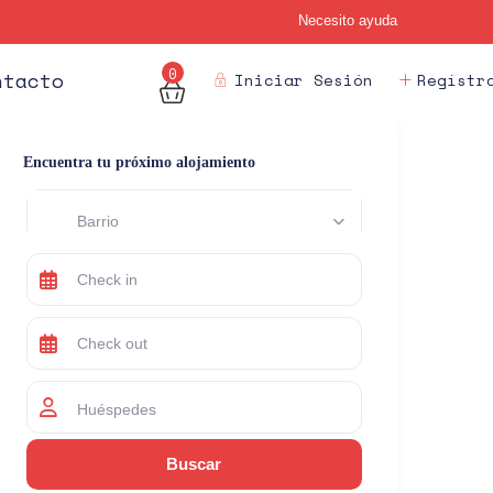
Necesito ayuda
0
ntacto
Iniciar Sesión
Regístr
Encuentra tu próximo alojamiento
Barrio
Huéspedes