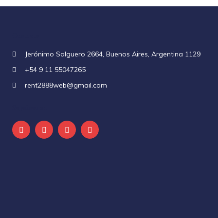
Contacto
Jerónimo Salguero 2664, Buenos Aires, Argentina 1129
+54 9 11 55047265
rent2888web@gmail.com
Seguinos en