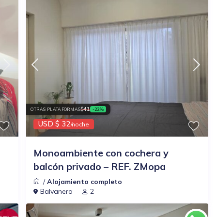
$41
OTRAS PLATAFORMAS
-22%
USD $ 32
/noche
Monoambiente con cochera y
balcón privado – REF. ZMopa
/
Alojamiento completo
Balvanera
2