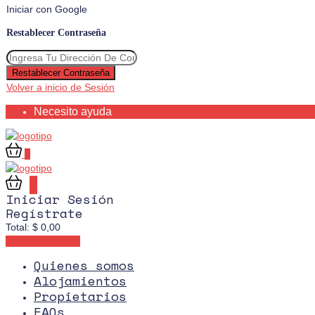
Iniciar con Google
Restablecer Contraseña
Restablecer Contraseña
Volver a inicio de Sesión
Necesito ayuda
0
0
Iniciar Sesión
Regístrate
Total:
$
0,00
Ver Carrito
Pagar
Quienes somos
Alojamientos
Propietarios
FAQs