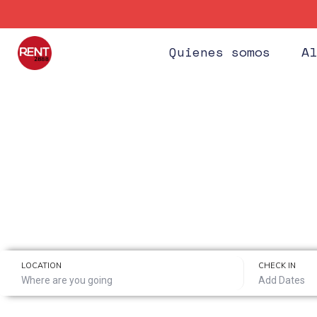
Quienes somos
Al
Every home is a
possible destination
LOCATION
CHECK IN