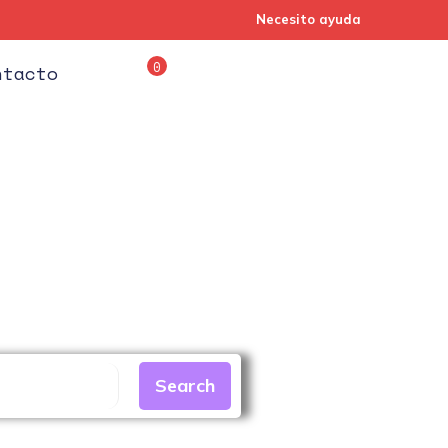
Necesito ayuda
0
ntacto
Iniciar Sesión
Regístr
Search