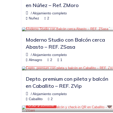
en Núñez – Ref. ZMoro
/
Alojamiento completo
$38
OTRAS PLATAFORMAS
-20%
Nuñez
2
USD $ 30
/noche
Moderno Studio con Balcón cerca
Abasto – REF. ZSasa
/
Alojamiento completo
$65
OTRAS PLATAFORMAS
-21%
Almagro
2
1
USD $ 51
/noche
Depto. premium con pileta y balcón
en Caballito – REF. ZVip
/
Alojamiento completo
$44
OTRAS PLATAFORMAS
-20%
Caballito
2
USD $ 35
/noche