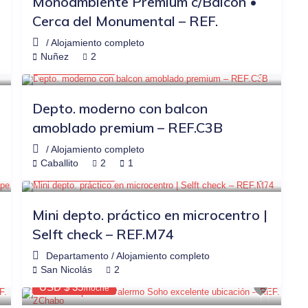
Monoambiente Premium c/Balcón •
Cerca del Monumental – REF.
/
Alojamiento completo
$45
OTRAS PLATAFORMAS
-24%
Nuñez
2
USD $ 34
/noche
Depto. moderno con balcon
amoblado premium – REF.C3B
/
Alojamiento completo
$43
OTRAS PLATAFORMAS
-23%
Caballito
2
1
USD $ 33
/noche
Mini depto. práctico en microcentro |
Selft check – REF.M74
Departamento
/
Alojamiento completo
$44
OTRAS PLATAFORMAS
-20%
San Nicolás
2
USD $ 35
/noche