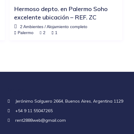
Hermoso depto. en Palermo Soho
excelente ubicación – REF. ZC
2 Ambientes
/
Alojamiento completo
Palermo
2
1
Contacto
Jerónimo Salguero 2664, Buenos Aires, Argentina 1129
+54 9 11 55047265
rent2888web@gmail.com