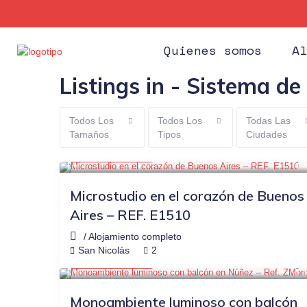
Quienes somos
Al
Listings in - Sistema d
Todos Los
Todos Los
Todas Las
Tamaños
Tipos
Ciudades
$44
OTRAS PLATAFORMAS
-20%
USD $ 35
/noche
Microstudio en el corazón de Buenos
Aires – REF. E1510
/
Alojamiento completo
$77
OTRAS PLATAFORMAS
-21%
San Nicolás
2
USD $ 61
/noche
Monoambiente luminoso con balcón