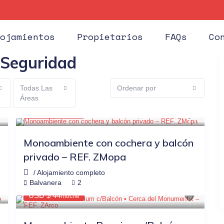
Huéspe
ojamientos
Propietarios
FAQs
Co
e Seguridad
Todas Las
Ordenar por
Áreas
$41
OTRAS PLATAFORMAS
-22%
USD $ 32
/noche
Monoambiente con cochera y balcón
privado – REF. ZMopa
/
Alojamiento completo
$58
OTRAS PLATAFORMAS
-24%
Balvanera
2
USD $ 44
/noche