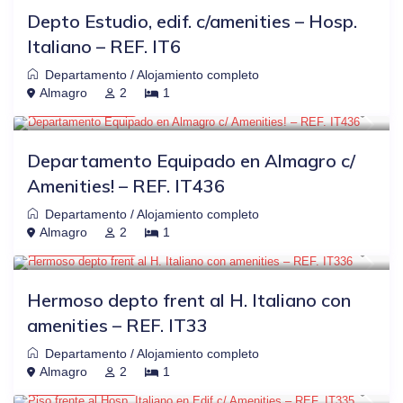
Depto Estudio, edif. c/amenities – Hosp.
Italiano – REF. IT6
Departamento
/
Alojamiento completo
$38
OTRAS PLATAFORMAS
-20%
Almagro
2
1
USD $ 30
/noche
Departamento Equipado en Almagro c/
Amenities! – REF. IT436
Departamento
/
Alojamiento completo
$38
OTRAS PLATAFORMAS
-20%
Almagro
2
1
USD $ 30
/noche
Hermoso depto frent al H. Italiano con
amenities – REF. IT33
Departamento
/
Alojamiento completo
$39
OTRAS PLATAFORMAS
-21%
Almagro
2
1
USD $ 31
/noche