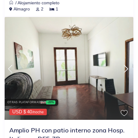
/
Alojamiento completo
Almagro
2
1
$50
OTRAS PLATAFORMAS
-20%
USD $ 40
/noche
Amplio PH con patio interno zona Hosp.