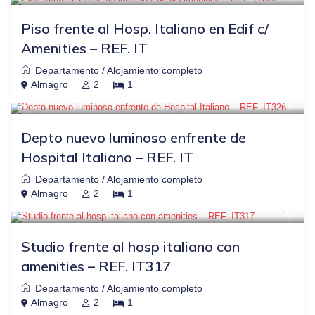
Piso frente al Hosp. Italiano en Edif c/
Amenities – REF. IT
Departamento
/
Alojamiento completo
$38
OTRAS PLATAFORMAS
-20%
Almagro
2
1
USD $ 30
/noche
Depto nuevo luminoso enfrente de
Hospital Italiano – REF. IT
Departamento
/
Alojamiento completo
$38
OTRAS PLATAFORMAS
-20%
Almagro
2
1
USD $ 30
/noche
Studio frente al hosp italiano con
amenities – REF. IT317
Departamento
/
Alojamiento completo
$38
OTRAS PLATAFORMAS
-20%
Almagro
2
1
USD $ 30
/noche