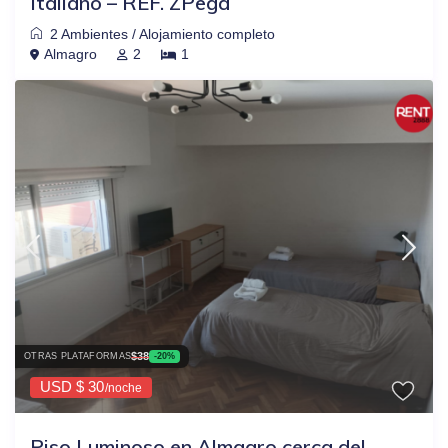
Italiano – REF. ZPega
2 Ambientes
/
Alojamiento completo
Almagro
2
1
$38
OTRAS PLATAFORMAS
-20%
USD $ 30
/noche
Piso Luminoso en Almagro cerca del