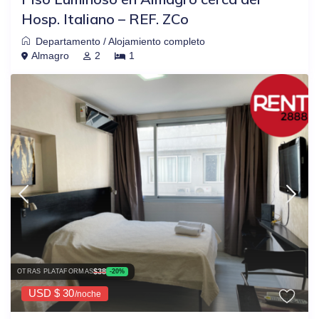
Hosp. Italiano – REF. ZCo
Departamento
/
Alojamiento completo
Almagro
2
1
$38
OTRAS PLATAFORMAS
-20%
USD $ 30
/noche