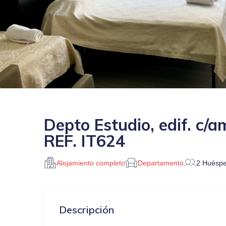
Depto Estudio, edif. c/a
REF. IT624
Alojamiento completo
Departamento
2 Huésp
Descripción