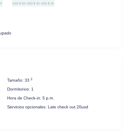
30
USD $ 30
USD $ 30
USD $ 30
upado
2
Tamaño:
33
Dormitorios:
1
Hora de Check-in:
5 p.m.
Servicios opcionales:
Late check out 20usd