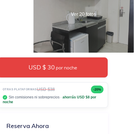
Ver 20 fotos
USD $ 30
por noche
USD $38
-20%
OTRAS PLATAFORMAS
Sin comisiones ni sobreprecios ·
ahorrás USD $8 por
✓
noche
Reserva Ahora