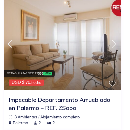
$88
OTRAS PLATAFORMAS
-20%
USD $ 70
/noche
Impecable Departamento Amueblado
en Palermo – REF. ZSabo
3 Ambientes
/
Alojamiento completo
Palermo
2
2