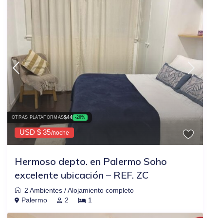
$44
OTRAS PLATAFORMAS
-20%
USD $ 35
/noche
Hermoso depto. en Palermo Soho
excelente ubicación – REF. ZC
2 Ambientes
/
Alojamiento completo
Palermo
2
1