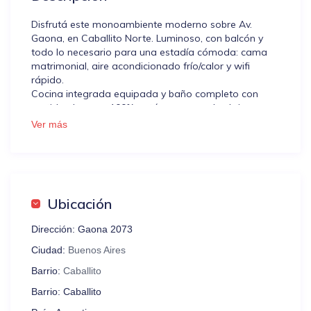
Disfrutá este monoambiente moderno sobre Av.
Gaona, en Caballito Norte. Luminoso, con balcón y
todo lo necesario para una estadía cómoda: cama
matrimonial, aire acondicionado frío/calor y wifi
rápido.
Cocina integrada equipada y baño completo con
vestidor. Ingreso 100% autónomo con check-in y
check-out por QR.
Ver más
¡Ideal para descansar, trabajar o moverte fácil por la
ciudad!
Caballito Norte combina lo mejor de la vida local con
una excelente conectividad. Es una zona segura,
Ubicación
residencial y con movimiento, rodeada de cafés,
supermercados, farmacias y propuestas
Dirección:
Gaona 2073
gastronómicas. Perfecta para quienes buscan una
experiencia más auténtica de Buenos Aires, lejos del
Ciudad:
Buenos Aires
turismo masivo pero con acceso rápido a todos los
Barrio:
Caballito
puntos clave de la ciudad.
Barrio:
Caballito
Pedimos por favor que lean las NORMAS DE LA