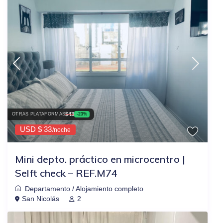
$43
OTRAS PLATAFORMAS
-23%
USD $ 33
/noche
Mini depto. práctico en microcentro |
Selft check – REF.M74
Departamento
/
Alojamiento completo
San Nicolás
2