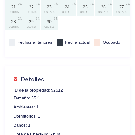
2
2
2
2
2
2
2
21
22
23
24
25
26
27
USD $ 35
USD $ 35
USD $ 35
USD $ 35
USD $ 35
USD $ 35
USD $ 35
2
2
2
28
29
30
USD $ 35
USD $ 35
USD $ 35
Fechas anteriores
Fecha actual
Ocupado
Detalles
ID de la propiedad:
52512
2
Tamaño:
35
Ambientes:
1
Dormitorios:
1
Baños:
1
Hora de Check-in:
5 p.m.