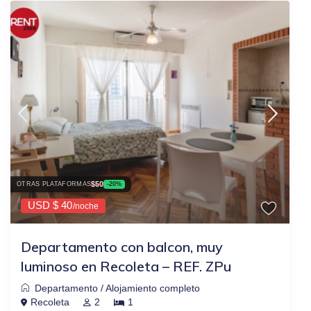
$50
OTRAS PLATAFORMAS
-20%
USD $ 40
/noche
Departamento con balcon, muy
luminoso en Recoleta – REF. ZPu
Departamento
/
Alojamiento completo
Recoleta
2
1