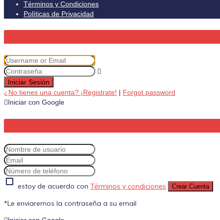
Términos y Condiciones
Políticas de Privacidad
Iniciar Sesión
¿No tienes una cuenta? ¡Registrate!
|
Forgot password
Iniciar con Google
estoy de acuerdo con
Términos y condiciones
Crear Cuenta
*Le enviaremos la contraseña a su email
Iniciar con Google