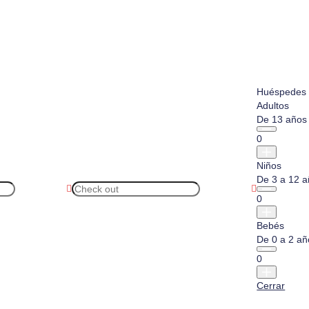
Huéspedes
Adultos
De 13 años
0
Niños
De 3 a 12 
0
Bebés
De 0 a 2 a
0
Cerrar