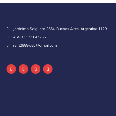
Contacto
Jerónimo Salguero 2664, Buenos Aires, Argentina 1129
+54 9 11 55047265
rent2888web@gmail.com
Seguinos en