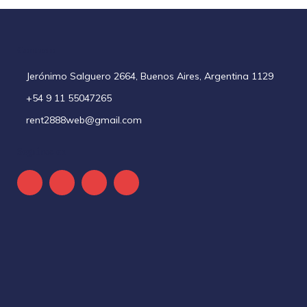
Contacto
Jerónimo Salguero 2664, Buenos Aires, Argentina 1129
+54 9 11 55047265
rent2888web@gmail.com
Seguinos en