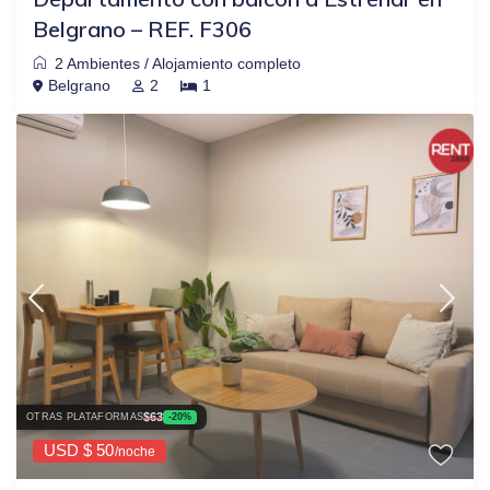
Belgrano – REF. F306
2 Ambientes
/
Alojamiento completo
Belgrano
2
1
$63
OTRAS PLATAFORMAS
-20%
USD $ 50
/noche