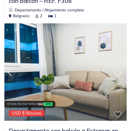
con balcón – REF. F308
Departamento
/
Alojamiento completo
Belgrano
2
1
$63
OTRAS PLATAFORMAS
-20%
USD $ 50
/noche
Departamento con balcón a Estrenar en