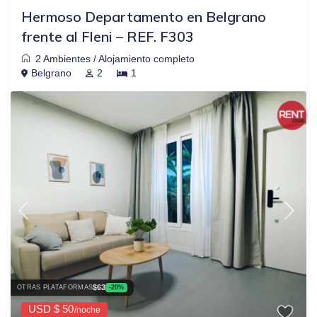
Hermoso Departamento en Belgrano
frente al Fleni – REF. F303
2 Ambientes
/
Alojamiento completo
Belgrano
2
1
$63
OTRAS PLATAFORMAS
-20%
USD $ 50
/noche