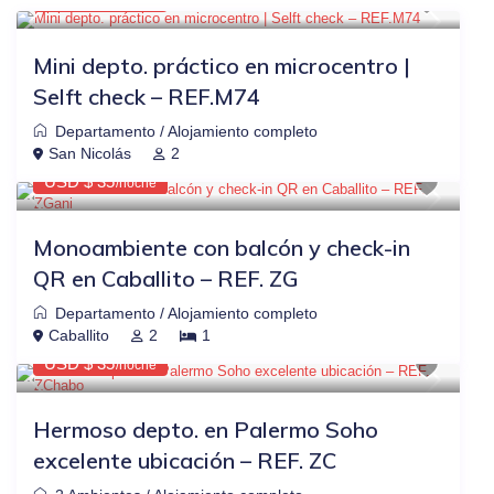
/noche
Mini depto. práctico en microcentro |
Selft check – REF.M74
Departamento
/
Alojamiento completo
$44
OTRAS PLATAFORMAS
-20%
San Nicolás
2
USD $ 35
/noche
Monoambiente con balcón y check-in
QR en Caballito – REF. ZG
Departamento
/
Alojamiento completo
$44
OTRAS PLATAFORMAS
-20%
Caballito
2
1
USD $ 35
/noche
Hermoso depto. en Palermo Soho
excelente ubicación – REF. ZC