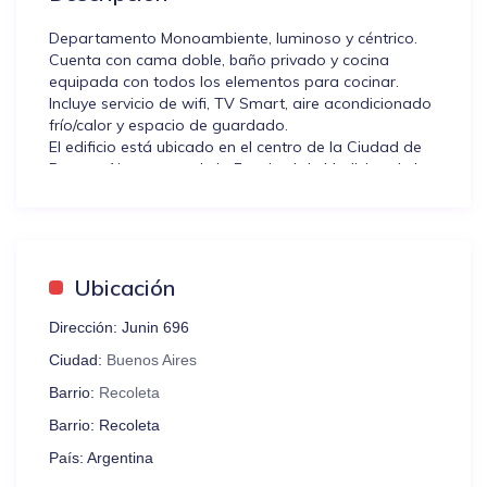
Departamento Monoambiente, luminoso y céntrico.
Cuenta con cama doble, baño privado y cocina
equipada con todos los elementos para cocinar.
Incluye servicio de wifi, TV Smart, aire acondicionado
frío/calor y espacio de guardado.
El edificio está ubicado en el centro de la Ciudad de
Buenos Aires, cerca de la Facultad de Medicina de la
UBA, del Congreso de la Nación, del Obelisco, Plaza
de Mayo, la Casa Rosada y el Cabildo. Además, es
una de las zonas más transitadas para realizar
shopping en la calle Florida y disfrutar de la noche
mágica de Buenos Aires sobre la Avenida Corrientes
Ubicación
y en la emblemática Avenida 9 de Julio.
¡Ideal para conocer la ciudad!
Dirección:
Junin 696
Ciudad:
Buenos Aires
Pedimos por favor que lean las NORMAS DE LA
CASA, detalladas al final del anuncio. Allí tendrán
Barrio:
Recoleta
información extra sobre el buen uso del alojamiento.
Barrio:
Recoleta
País:
Argentina