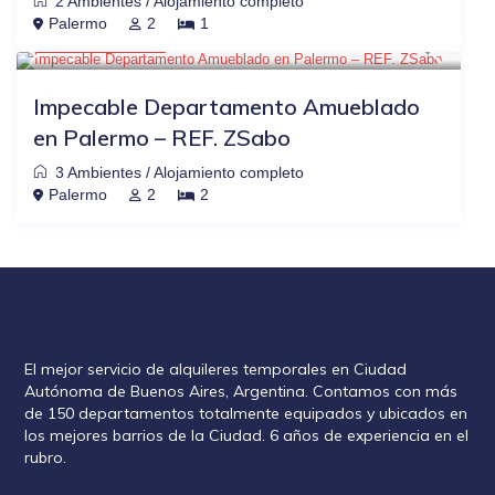
2 Ambientes
/
Alojamiento completo
$88
OTRAS PLATAFORMAS
-20%
Palermo
2
1
USD $ 70
/noche
Impecable Departamento Amueblado
en Palermo – REF. ZSabo
3 Ambientes
/
Alojamiento completo
Palermo
2
2
Rent2888
El mejor servicio de alquileres temporales en Ciudad
Autónoma de Buenos Aires, Argentina. Contamos con más
de 150 departamentos totalmente equipados y ubicados en
los mejores barrios de la Ciudad. 6 años de experiencia en el
rubro.