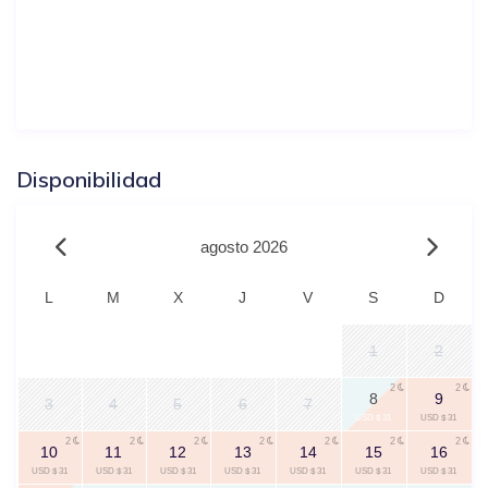
Disponibilidad
agosto 2026
L
M
X
J
V
S
D
1
2
2
2
8
9
3
4
5
6
7
USD $ 31
USD $ 31
2
2
2
2
2
2
2
10
11
12
13
14
15
16
USD $ 31
USD $ 31
USD $ 31
USD $ 31
USD $ 31
USD $ 31
USD $ 31