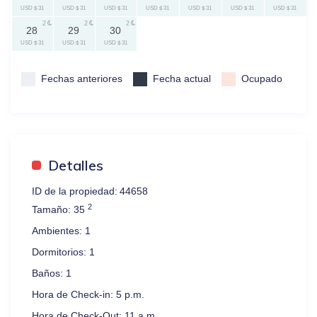
USD $ 31
USD $ 31
USD $ 31
USD $ 31
USD $ 31
USD $ 31
USD $ 31
2
2
2
28
29
30
USD $ 31
USD $ 31
USD $ 31
Fechas anteriores
Fecha actual
Ocupado
Detalles
ID de la propiedad:
44658
2
Tamaño:
35
Ambientes:
1
Dormitorios:
1
Baños:
1
Hora de Check-in:
5 p.m.
Hora de Check-Out:
11 a.m.