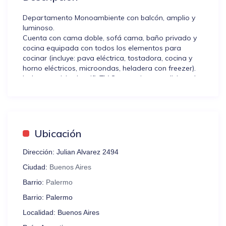
Departamento Monoambiente con balcón, amplio y
luminoso.
Cuenta con cama doble, sofá cama, baño privado y
cocina equipada con todos los elementos para
cocinar (incluye: pava eléctrica, tostadora, cocina y
horno eléctricos, microondas, heladera con freezer).
Incluye servicio de wifi, TV Smart, aire acondicionado
frío/calor y espacio de guardado.
El edificio está ubicado en el barrio de Palermo a
pocos metros de la Avenida Santa Fe, cerca del
famoso predio de La Rural, el Jardín Botánico, el
Hipódromo de Palermo, la Embajada de Estados
Ubicación
Unidos, el Shopping Alto Palermo y con variada
oferta gastronómica y cultura en los alrededores.
Dirección:
Julian Alvarez 2494
¡Ideal para conocer la ciudad!
Ciudad:
Buenos Aires
Los huéspedes tendrán acceso al cuarto de laundry
Barrio:
Palermo
del mismo edificio, ubicado en el subsuelo. Para usar
Barrio:
Palermo
las máquinas deben comprar una ficha por cada
lavado y secado, de la marca Lava Ya (se consiguen
Localidad:
Buenos Aires
en los alrededores).