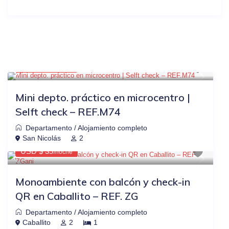
$43
OTRAS PLATAFORMAS
-23%
Los Listados Similares
USD $ 33
/noche
Mini depto. práctico en microcentro |
Selft check – REF.M74
Departamento
/
Alojamiento completo
$44
OTRAS PLATAFORMAS
-20%
San Nicolás
2
USD $ 35
/noche
Monoambiente con balcón y check-in
QR en Caballito – REF. ZG
Departamento
/
Alojamiento completo
$44
OTRAS PLATAFORMAS
-20%
Caballito
2
1