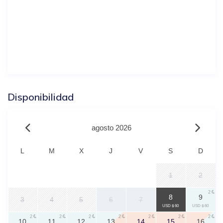
Disponibilidad
agosto 2026
L
M
X
J
V
S
D
1
2
2
2
8
9
3
4
5
6
7
USD $ 60
USD $ 60
2
2
2
2
2
2
2
10
11
12
13
14
15
16