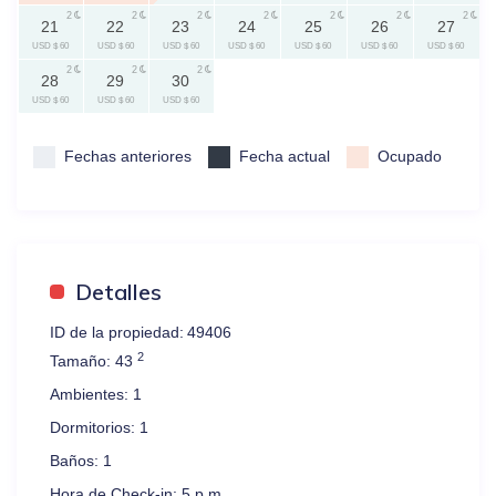
2
2
2
2
2
2
2
21
22
23
24
25
26
27
USD $ 60
USD $ 60
USD $ 60
USD $ 60
USD $ 60
USD $ 60
USD $ 60
2
2
2
28
29
30
USD $ 60
USD $ 60
USD $ 60
Fechas anteriores
Fecha actual
Ocupado
Detalles
ID de la propiedad:
49406
2
Tamaño:
43
Ambientes:
1
Dormitorios:
1
Baños:
1
Hora de Check-in:
5 p.m.