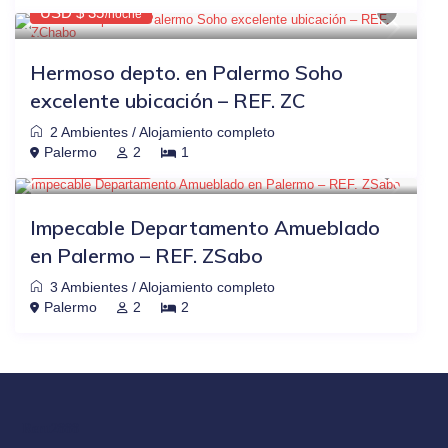
USD $ 35
/noche
Hermoso depto. en Palermo Soho
excelente ubicación – REF. ZC
2 Ambientes
/
Alojamiento completo
$88
OTRAS PLATAFORMAS
-20%
Palermo
2
1
USD $ 70
/noche
Impecable Departamento Amueblado
en Palermo – REF. ZSabo
3 Ambientes
/
Alojamiento completo
Palermo
2
2
Rent2888