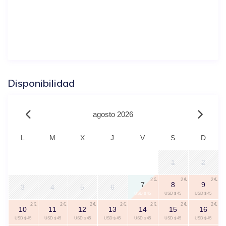
Disponibilidad
agosto 2026
L
M
X
J
V
S
D
1
2
2
2
2
7
8
9
3
4
5
6
USD $ 45
USD $ 45
USD $ 45
2
2
2
2
2
2
2
10
11
12
13
14
15
16
USD $ 45
USD $ 45
USD $ 45
USD $ 45
USD $ 45
USD $ 45
USD $ 45