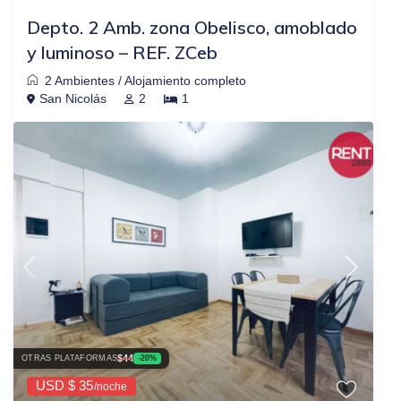
Depto. 2 Amb. zona Obelisco, amoblado
y luminoso – REF. ZCeb
2 Ambientes
/
Alojamiento completo
San Nicolás
2
1
$44
OTRAS PLATAFORMAS
-20%
USD $ 35
/noche