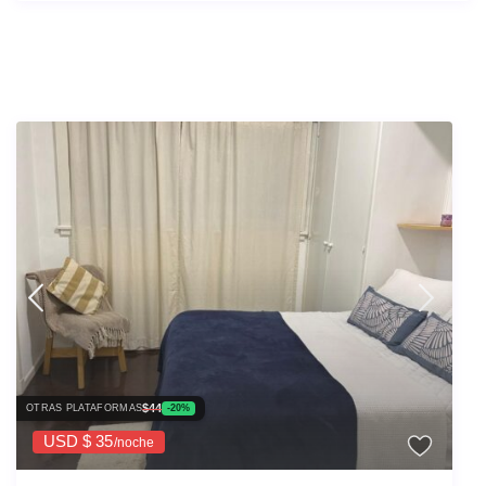
Los Listados Similares
$44
OTRAS PLATAFORMAS
-20%
USD $ 35
/noche