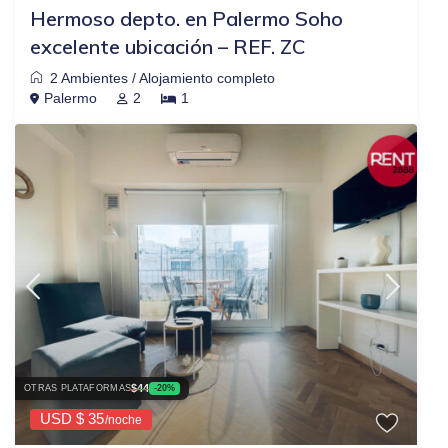
Hermoso depto. en Palermo Soho
excelente ubicación – REF. ZC
2 Ambientes
/
Alojamiento completo
Palermo
2
1
$44
OTRAS PLATAFORMAS
-20%
USD $ 35
/noche