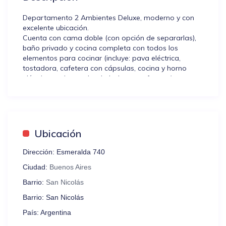
Departamento 2 Ambientes Deluxe, moderno y con
excelente ubicación.
Cuenta con cama doble (con opción de separarlas),
baño privado y cocina completa con todos los
elementos para cocinar (incluye: pava eléctrica,
tostadora, cafetera con cápsulas, cocina y horno
eléctricos, microondas, heladera con freezer).
Incluye servicio de wifi, TV Smart, aire acondicionado
frío/calor y espacio de guardado.
Incluye desayuno seco, dos capsulas de café y
champagne pequeño.
El edificio está ubicado en el centro de la Ciudad de
Ubicación
Buenos Aires, cerca del Obelisco, Plaza de Mayo, la
Casa Rosada y el Cabildo. Además, es una de las
Dirección:
Esmeralda 740
zonas más transitadas para realizar shopping en la
Ciudad:
Buenos Aires
calle Florida y disfrutar de la noche mágica de
Buenos Aires sobre la Avenida Corrientes y en la
Barrio:
San Nicolás
emblemática Avenida 9 de Julio.
Barrio:
San Nicolás
¡Ideal para conocer la ciudad!
País:
Argentina
Pedimos por favor que lean las NORMAS DE LA