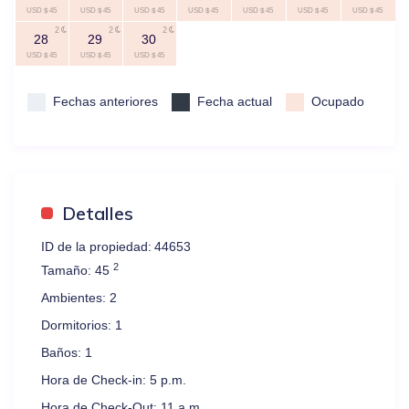
USD $ 45
USD $ 45
USD $ 45
USD $ 45
USD $ 45
USD $ 45
USD $ 45
2
2
2
28
29
30
USD $ 45
USD $ 45
USD $ 45
Fechas anteriores
Fecha actual
Ocupado
Detalles
ID de la propiedad:
44653
2
Tamaño:
45
Ambientes:
2
Dormitorios:
1
Baños:
1
Hora de Check-in:
5 p.m.
Hora de Check-Out:
11 a.m.