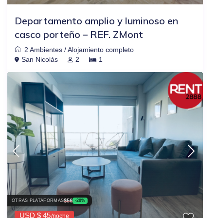
Departamento amplio y luminoso en
casco porteño – REF. ZMont
2 Ambientes
/
Alojamiento completo
San Nicolás
2
1
$56
OTRAS PLATAFORMAS
-20%
USD $ 45
/noche