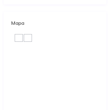
CASA, detalladas al final del anuncio. Allí tendrán
información extra sobre el buen uso del alojamiento.
Mapa