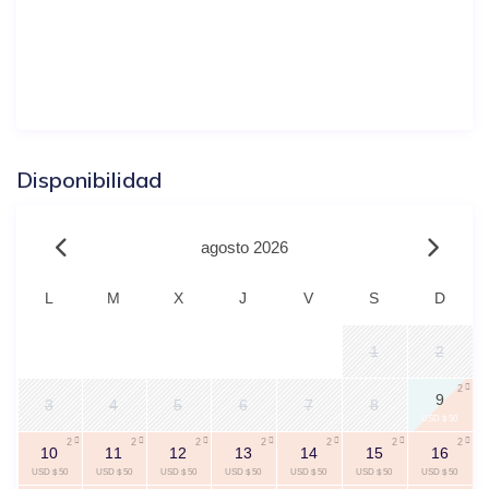
Disponibilidad
agosto 2026
L
M
X
J
V
S
D
1
2
2
9
3
4
5
6
7
8
USD $ 50
2
2
2
2
2
2
2
10
11
12
13
14
15
16
USD $ 50
USD $ 50
USD $ 50
USD $ 50
USD $ 50
USD $ 50
USD $ 50