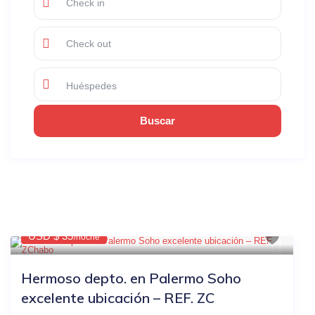
Huéspedes
Los Listados Similares
$44
OTRAS PLATAFORMAS
-20%
USD $ 35
/noche
Hermoso depto. en Palermo Soho
excelente ubicación – REF. ZC