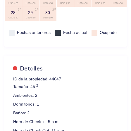
USD $ 50
USD $ 50
USD $ 50
USD $ 50
USD $ 50
USD $ 50
USD $ 50
2
2
2
28
29
30
USD $ 50
USD $ 50
USD $ 50
Fechas anteriores
Fecha actual
Ocupado
Detalles
ID de la propiedad:
44647
2
Tamaño:
45
Ambientes:
2
Dormitorios:
1
Baños:
2
Hora de Check-in:
5 p.m.
Hora de Check-Out:
11 a.m.