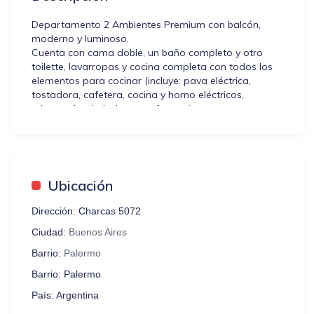
Departamento 2 Ambientes Premium con balcón,
moderno y luminoso.
Cuenta con cama doble, un baño completo y otro
toilette, lavarropas y cocina completa con todos los
elementos para cocinar (incluye: pava eléctrica,
tostadora, cafetera, cocina y horno eléctricos,
microondas, heladera con freezer).
Incluye servicio de wifi, TV Smart, aire acondicionado
frío/calor y espacio de guardado.
El edificio está ubicado en el barrio de Palermo a
pocos metros de la Avenida Santa Fe, cerca del
famoso predio de La Rural, el Hipódromo de
Ubicación
Palermo, la Embajada de Estados Unidos, y con
variada oferta gastronómica y cultura en los
Dirección:
Charcas 5072
alrededores.
Ciudad:
Buenos Aires
¡Ideal para conocer la ciudad!
Barrio:
Palermo
Pedimos por favor que lean las NORMAS DE LA
Barrio:
Palermo
CASA, detalladas al final del anuncio. Allí tendrán
información extra sobre el buen uso del alojamiento.
País:
Argentina