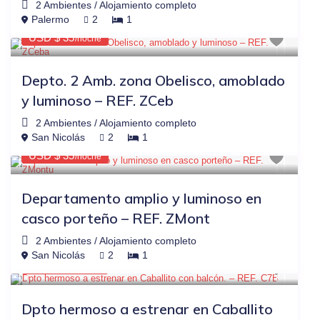
2 Ambientes
/
Alojamiento completo
$44
OTRAS PLATAFORMAS
-20%
Palermo
2
1
USD $ 35
/noche
Depto. 2 Amb. zona Obelisco, amoblado
y luminoso – REF. ZCeb
2 Ambientes
/
Alojamiento completo
$44
OTRAS PLATAFORMAS
-20%
San Nicolás
2
1
USD $ 35
/noche
Departamento amplio y luminoso en
casco porteño – REF. ZMont
2 Ambientes
/
Alojamiento completo
$56
OTRAS PLATAFORMAS
-20%
San Nicolás
2
1
USD $ 45
/noche
Dpto hermoso a estrenar en Caballito