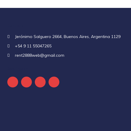
Contacto
Jerónimo Salguero 2664, Buenos Aires, Argentina 1129
+54 9 11 55047265
rent2888web@gmail.com
Seguinos en