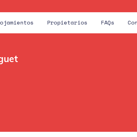
Huéspe
ojamientos
Propietarios
FAQs
Co
guet