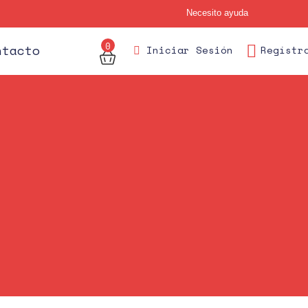
Necesito ayuda
0
des
ntacto
Iniciar Sesión
Regístr