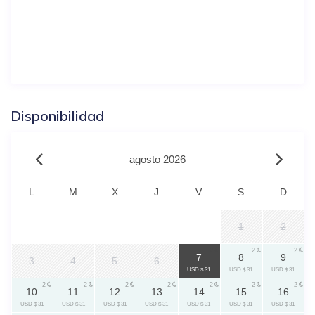
Disponibilidad
agosto 2026
L
M
X
J
V
S
D
1
2
2
2
2
7
8
9
3
4
5
6
USD $ 31
USD $ 31
USD $ 31
2
2
2
2
2
2
2
10
11
12
13
14
15
16
USD $ 31
USD $ 31
USD $ 31
USD $ 31
USD $ 31
USD $ 31
USD $ 31