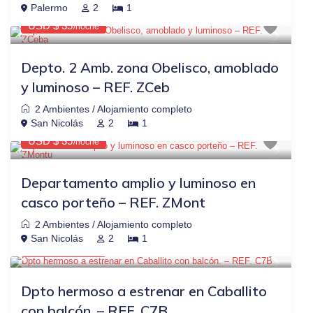
$44
OTRAS PLATAFORMAS
-20%
Palermo
2
1
USD $ 35
/noche
Depto. 2 Amb. zona Obelisco, amoblado
y luminoso – REF. ZCeb
2 Ambientes
/
Alojamiento completo
$44
OTRAS PLATAFORMAS
-20%
San Nicolás
2
1
USD $ 35
/noche
Departamento amplio y luminoso en
casco porteño – REF. ZMont
2 Ambientes
/
Alojamiento completo
$56
OTRAS PLATAFORMAS
-20%
San Nicolás
2
1
USD $ 45
/noche
Dpto hermoso a estrenar en Caballito
con balcón. – REF. C7B