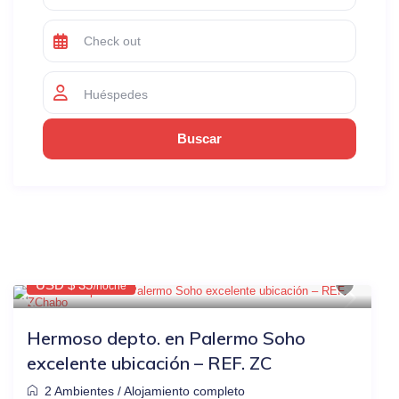
Huéspedes
Los Listados Similares
$44
OTRAS PLATAFORMAS
-20%
USD $ 35
/noche
Hermoso depto. en Palermo Soho
excelente ubicación – REF. ZC
2 Ambientes
/
Alojamiento completo