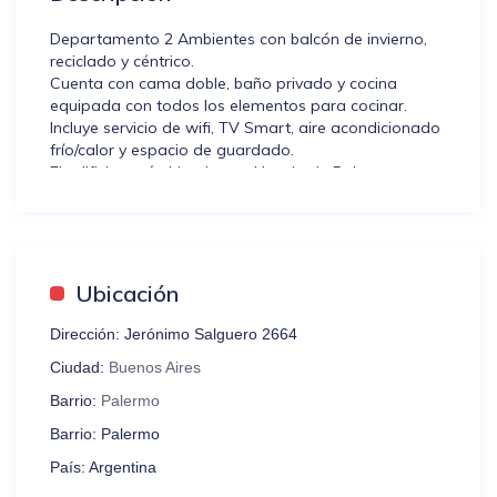
Departamento 2 Ambientes con balcón de invierno,
reciclado y céntrico.
Cuenta con cama doble, baño privado y cocina
equipada con todos los elementos para cocinar.
Incluye servicio de wifi, TV Smart, aire acondicionado
frío/calor y espacio de guardado.
El edificio está ubicado en el barrio de Palermo a
pocos metros de la Avenida Las Heras, cerca del
mayor pulmón verde de la ciudad conocido como el
Parque El Rosedal, el famoso predio de La Rural, el
Hipódromo de Palermo, la Embajada de Estados
Unidos, y varios museos reconocidos en los
Ubicación
alrededores.
¡Ideal para conocer la ciudad!
Dirección:
Jerónimo Salguero 2664
Ciudad:
Buenos Aires
Pedimos por favor que lean las NORMAS DE LA
CASA, detalladas al final del anuncio. Allí tendrán
Barrio:
Palermo
información extra sobre el buen uso del alojamiento.
Barrio:
Palermo
País:
Argentina