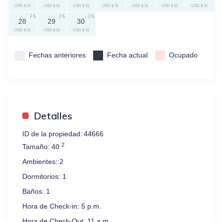
USD $ 31
USD $ 31
USD $ 31
USD $ 31
USD $ 31
USD $ 31
USD $ 31
2
2
2
28
29
30
USD $ 31
USD $ 31
USD $ 31
Fechas anteriores
Fecha actual
Ocupado
Detalles
ID de la propiedad:
44666
2
Tamaño:
40
Ambientes:
2
Dormitorios:
1
Baños:
1
Hora de Check-in:
5 p.m.
Hora de Check-Out:
11 a.m.