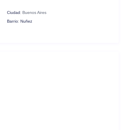
una llegada flexible y sin complicaciones.
Ciudad:
Buenos Aires
Barrio:
Nuñez