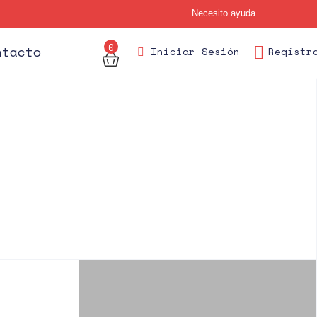
Necesito ayuda
0
ntacto
Iniciar Sesión
Regístr