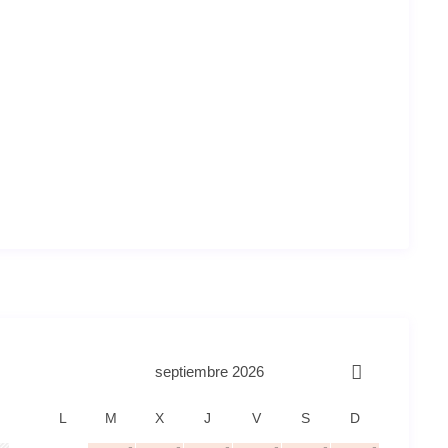
septiembre 2026
L
M
X
J
V
S
D