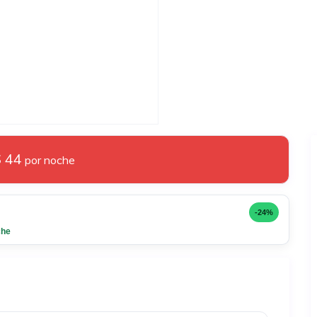
 44
por noche
-24%
che