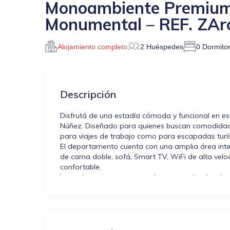
Monoambiente Premium 
Monumental – REF. ZAr
Alojamiento completo
2 Huéspedes
0 Dormitor
Descripción
Disfrutá de una estadía cómoda y funcional en 
Núñez. Diseñado para quienes buscan comodidad, 
para viajes de trabajo como para escapadas turís
El departamento cuenta con una amplia área int
de cama doble, sofá, Smart TV, WiFi de alta vel
confortable.
La cocina se encuentra totalmente equipada e incl
heladera, microondas, tostadora, pava eléctrica,
cocinar durante tu estadía.
Además, cuenta con baño completo en suite con bi
aire libre.
El edificio dispone de laundry y el departamento