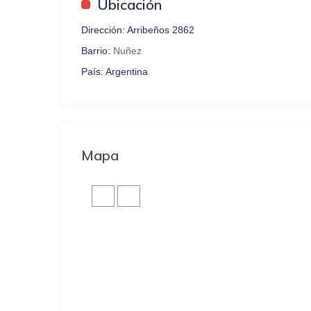
Ubicación
de cama y toallas para todos los huéspedes.
El ingreso y la salida son autónomos, permitiendo 
Dirección:
Arribeños 2862
Barrio:
Nuñez
País:
Argentina
Mapa