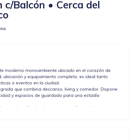
c/Balcón • Cerca del
co
ios
este moderno monoambiente ubicado en el corazón de
ubicación y equipamiento completo, es ideal tanto
ticas o eventos en la ciudad.
egrada que combina descanso, living y comedor. Dispone
ocidad y espacios de guardado para una estadía
uye cocina eléctrica de cuatro hornallas con horno,
 isla desayunadora y todos los elementos necesarios para
det y un agradable balcón privado para disfrutar del
 cuenta con tender para secado de ropa. Se provee ropa