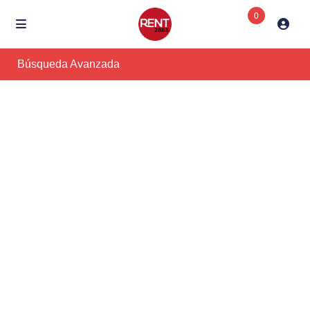
0
Búsqueda Avanzada