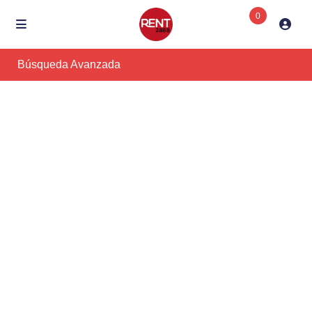
0
Búsqueda Avanzada