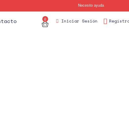
Necesito ayuda
0
des
ntacto
Iniciar Sesión
Regístr