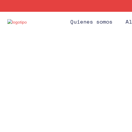
Quienes somos
Al