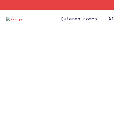
Quienes somos
Al