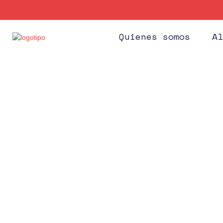
Quienes somos
Al