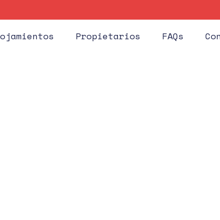
Huéspe
ojamientos
Propietarios
FAQs
Co