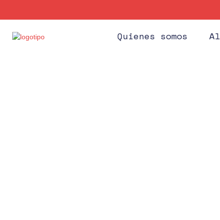
Quienes somos
Al