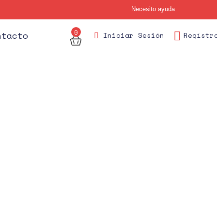
Necesito ayuda
0
des
ntacto
Iniciar Sesión
Regístr