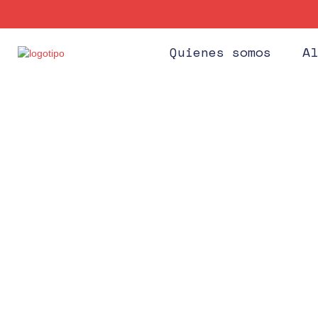
Quienes somos
Al