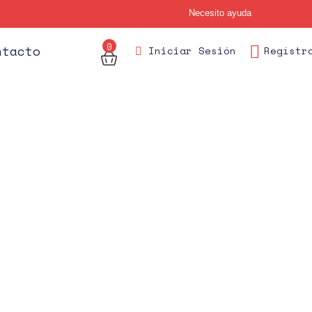
Necesito ayuda
0
des
ntacto
Iniciar Sesión
Regístr