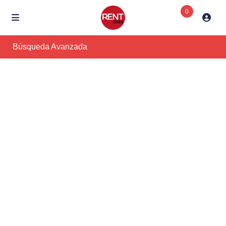
0
Búsqueda Avanzada