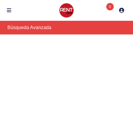
0
Búsqueda Avanzada