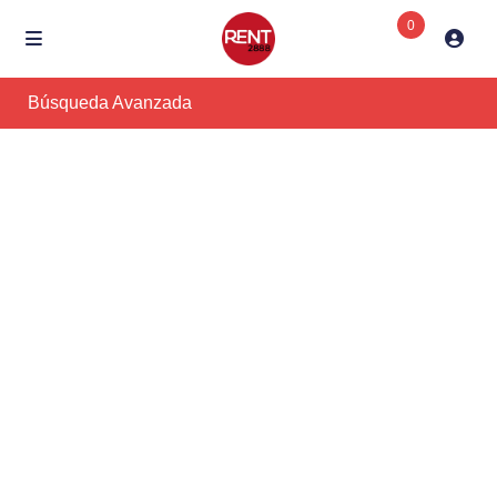
0
Búsqueda Avanzada