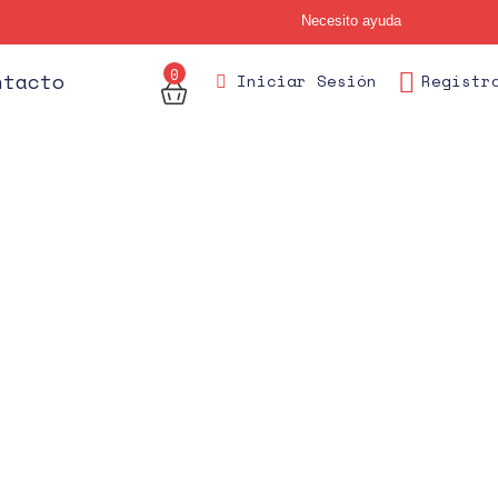
Necesito ayuda
0
des
ntacto
Iniciar Sesión
Regístr