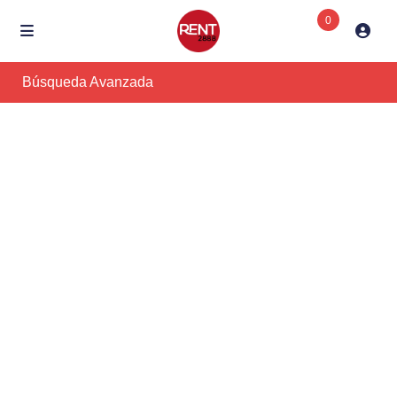
0
Búsqueda Avanzada