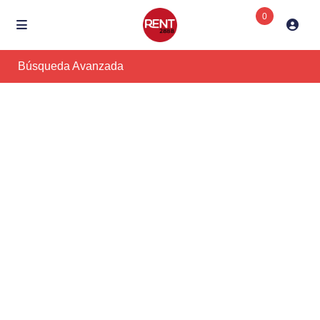
0
Búsqueda Avanzada