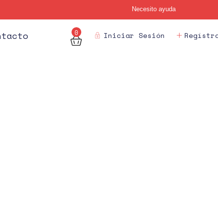
Necesito ayuda
0
des
ntacto
Iniciar Sesión
Regístr