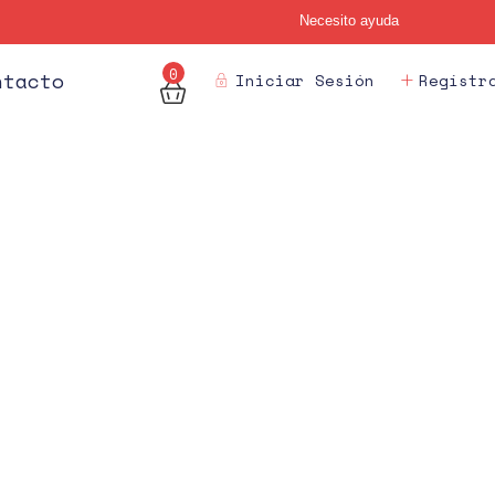
Necesito ayuda
0
des
ntacto
Iniciar Sesión
Regístr