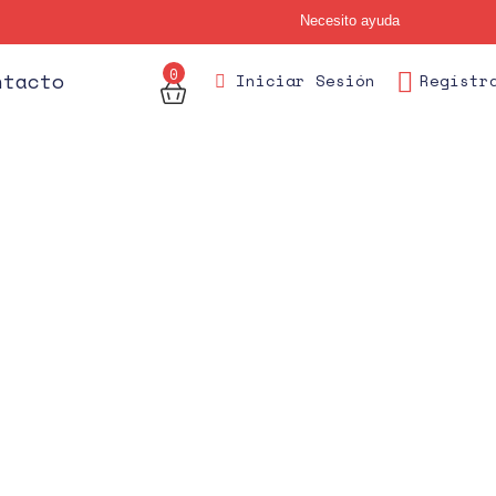
Necesito ayuda
0
des
ntacto
Iniciar Sesión
Regístr