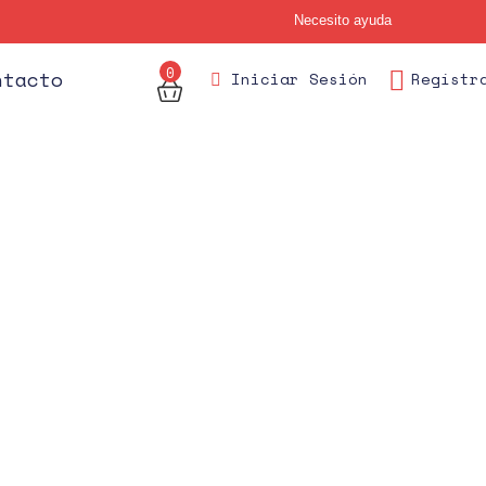
Necesito ayuda
0
des
ntacto
Iniciar Sesión
Regístr