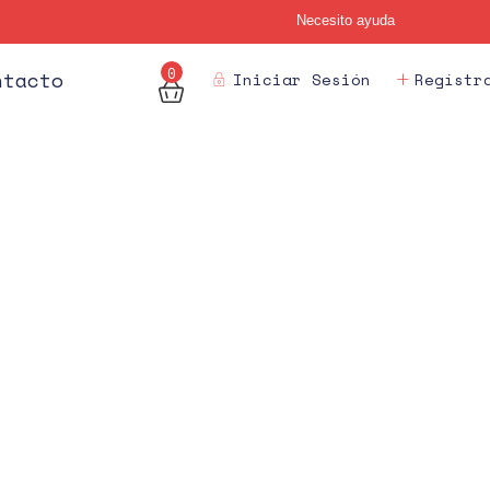
Necesito ayuda
0
des
ntacto
Iniciar Sesión
Regístr