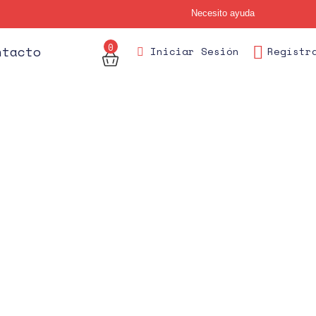
Necesito ayuda
0
des
ntacto
Iniciar Sesión
Regístr