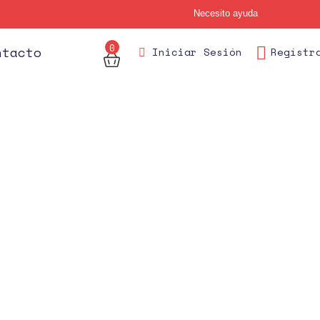
Necesito ayuda
0
des
ntacto
Iniciar Sesión
Regístr