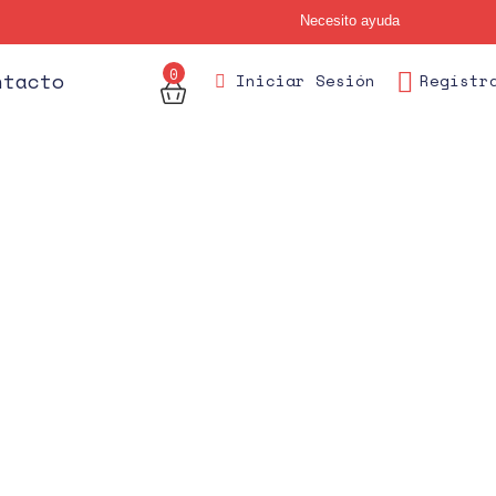
Necesito ayuda
0
des
ntacto
Iniciar Sesión
Regístr