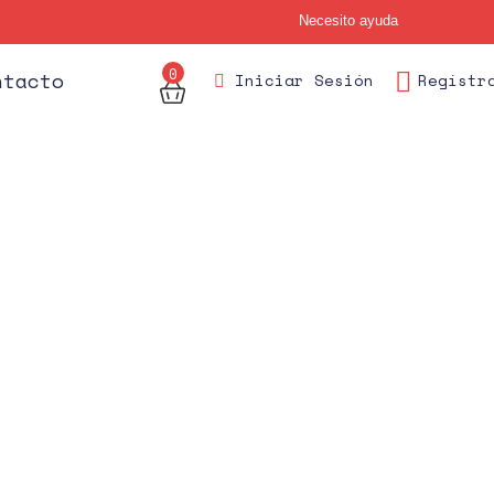
Necesito ayuda
0
des
ntacto
Iniciar Sesión
Regístr