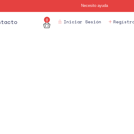
Necesito ayuda
0
des
ntacto
Iniciar Sesión
Regístr