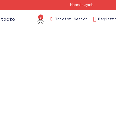
Necesito ayuda
0
des
ntacto
Iniciar Sesión
Regístr