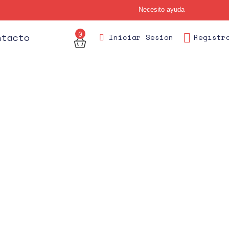
Necesito ayuda
0
des
ntacto
Iniciar Sesión
Regístr