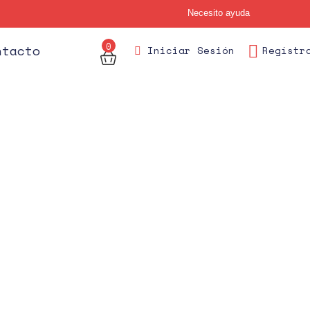
Necesito ayuda
0
des
ntacto
Iniciar Sesión
Regístr