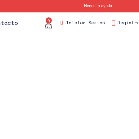
Necesito ayuda
0
des
ntacto
Iniciar Sesión
Regístr